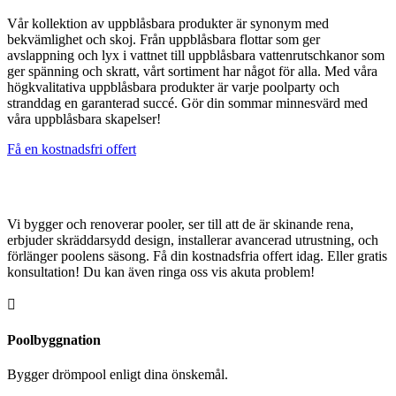
Vår kollektion av uppblåsbara produkter är synonym med
bekvämlighet och skoj. Från uppblåsbara flottar som ger
avslappning och lyx i vattnet till uppblåsbara vattenrutschkanor som
ger spänning och skratt, vårt sortiment har något för alla. Med våra
högkvalitativa uppblåsbara produkter är varje poolparty och
stranddag en garanterad succé. Gör din sommar minnesvärd med
våra uppblåsbara skapelser!
Få en kostnadsfri offert
Anlita poolproffs idag!
Vi bygger och renoverar pooler, ser till att de är skinande rena,
erbjuder skräddarsydd design, installerar avancerad utrustning, och
förlänger poolens säsong. Få din kostnadsfria offert idag. Eller gratis
konsultation! Du kan även ringa oss vis akuta problem!

Poolbyggnation
Bygger drömpool enligt dina önskemål.