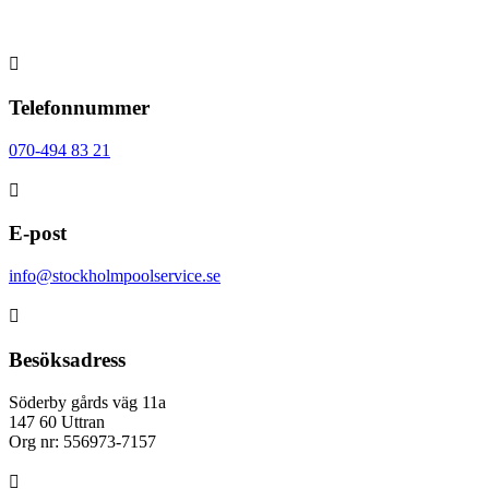

Telefonnummer
070-494 83 21

E-post
info@stockholmpoolservice.se

Besöksadress
Söderby gårds väg 11a
147 60 Uttran
Org nr: 556973-7157
