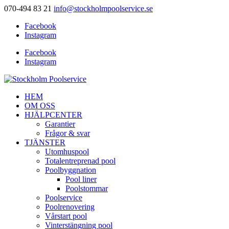
070-494 83 21
info@stockholmpoolservice.se
Facebook
Instagram
Facebook
Instagram
HEM
OM OSS
HJÄLPCENTER
Garantier
Frågor & svar
TJÄNSTER
Utomhuspool
Totalentreprenad pool
Poolbyggnation
Pool liner
Poolstommar
Poolservice
Poolrenovering
Vårstart pool
Vinterstängning pool