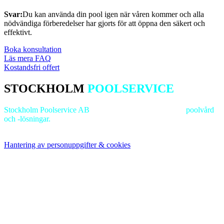
Svar:
Du kan använda din pool igen när våren kommer och alla
nödvändiga förberedelser har gjorts för att öppna den säkert och
effektivt.
Boka konsultation
Läs mera FAQ
Kostandsfri offert
STOCKHOLM
POOLSERVICE
Stockholm Poolservice AB
är ledande inom
professionell
poolvård
och -lösningar.
Vi strävar efter excellens för att bevara dina
poolanläggningars lockelse och funktionalitet.
Hantering av personuppgifter & cookies