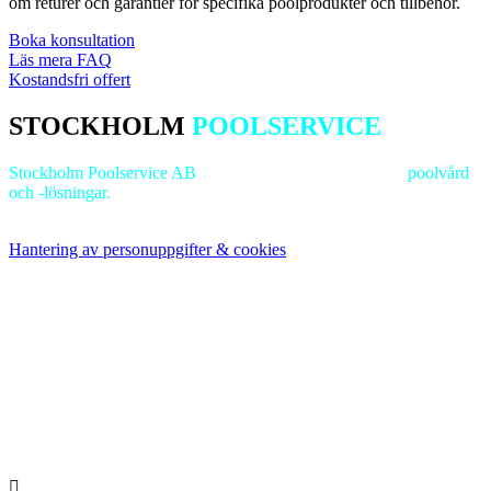
om returer och garantier för specifika poolprodukter och tillbehör.
Boka konsultation
Läs mera FAQ
Kostandsfri offert
STOCKHOLM
POOLSERVICE
Stockholm Poolservice AB
är ledande inom
professionell
poolvård
och -lösningar.
Vi strävar efter excellens för att bevara dina
poolanläggningars lockelse och funktionalitet.
Hantering av personuppgifter & cookies
