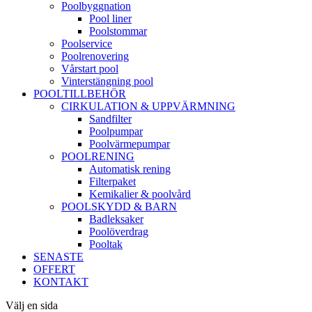
Poolbyggnation
Pool liner
Poolstommar
Poolservice
Poolrenovering
Vårstart pool
Vinterstängning pool
POOLTILLBEHÖR
CIRKULATION & UPPVÄRMNING
Sandfilter
Poolpumpar
Poolvärmepumpar
POOLRENING
Automatisk rening
Filterpaket
Kemikalier & poolvård
POOLSKYDD & BARN
Badleksaker
Poolöverdrag
Pooltak
SENASTE
OFFERT
KONTAKT
Välj en sida