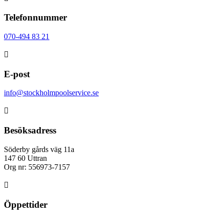
Telefonnummer
070-494 83 21

E-post
info@stockholmpoolservice.se

Besöksadress
Söderby gårds väg 11a
147 60 Uttran
Org nr: 556973-7157

Öppettider