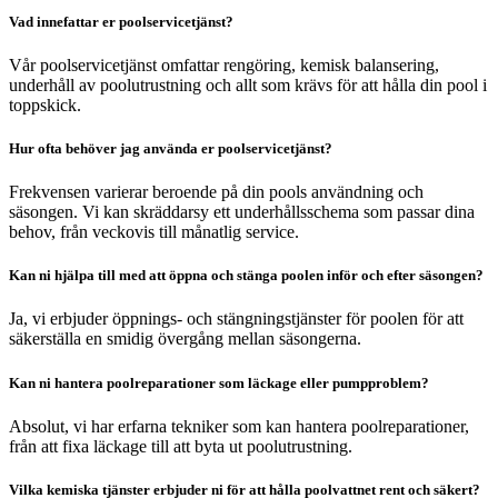
Vad innefattar er poolservicetjänst?
Vår poolservicetjänst omfattar rengöring, kemisk balansering,
underhåll av poolutrustning och allt som krävs för att hålla din pool i
toppskick.
Hur ofta behöver jag använda er poolservicetjänst?
Frekvensen varierar beroende på din pools användning och
säsongen. Vi kan skräddarsy ett underhållsschema som passar dina
behov, från veckovis till månatlig service.
Kan ni hjälpa till med att öppna och stänga poolen inför och efter säsongen?
Ja, vi erbjuder öppnings- och stängningstjänster för poolen för att
säkerställa en smidig övergång mellan säsongerna.
Kan ni hantera poolreparationer som läckage eller pumpproblem?
Absolut, vi har erfarna tekniker som kan hantera poolreparationer,
från att fixa läckage till att byta ut poolutrustning.
Vilka kemiska tjänster erbjuder ni för att hålla poolvattnet rent och säkert?