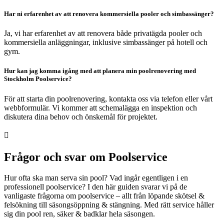
Har ni erfarenhet av att renovera kommersiella pooler och simbassänger?
Ja, vi har erfarenhet av att renovera både privatägda pooler och
kommersiella anläggningar, inklusive simbassänger på hotell och
gym.
Hur kan jag komma igång med att planera min poolrenovering med
Stockholm Poolservice?
För att starta din poolrenovering, kontakta oss via telefon eller vårt
webbformulär. Vi kommer att schemalägga en inspektion och
diskutera dina behov och önskemål för projektet.

Frågor och svar om Poolservice
Hur ofta ska man serva sin pool? Vad ingår egentligen i en
professionell poolservice? I den här guiden svarar vi på de
vanligaste frågorna om poolservice – allt från löpande skötsel &
felsökning till säsongsöppning & stängning. Med rätt service håller
sig din pool ren, säker & badklar hela säsongen.