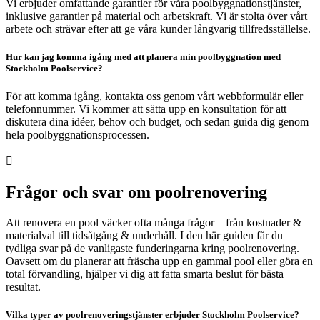
Vi erbjuder omfattande garantier för våra poolbyggnationstjänster,
inklusive garantier på material och arbetskraft. Vi är stolta över vårt
arbete och strävar efter att ge våra kunder långvarig tillfredsställelse.
Hur kan jag komma igång med att planera min poolbyggnation med
Stockholm Poolservice?
För att komma igång, kontakta oss genom vårt webbformulär eller
telefonnummer. Vi kommer att sätta upp en konsultation för att
diskutera dina idéer, behov och budget, och sedan guida dig genom
hela poolbyggnationsprocessen.

Frågor och svar om poolrenovering
Att renovera en pool väcker ofta många frågor – från kostnader &
materialval till tidsåtgång & underhåll. I den här guiden får du
tydliga svar på de vanligaste funderingarna kring poolrenovering.
Oavsett om du planerar att fräscha upp en gammal pool eller göra en
total förvandling, hjälper vi dig att fatta smarta beslut för bästa
resultat.
Vilka typer av poolrenoveringstjänster erbjuder Stockholm Poolservice?