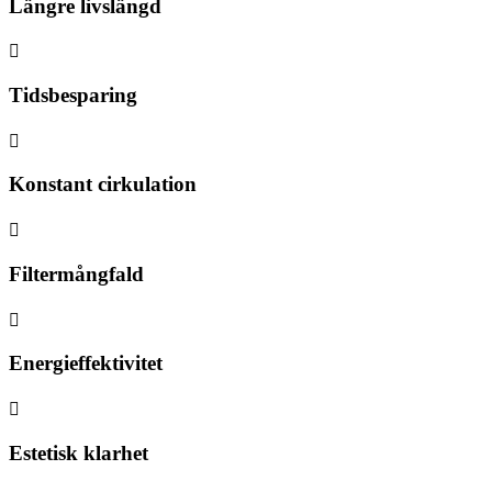
Längre livslängd

Tidsbesparing

Konstant cirkulation

Filtermångfald

Energieffektivitet

Estetisk klarhet