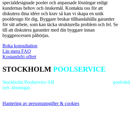
specialdesignade pooler och anpassade lösningar enligt
kundernas behov och önskemål. Kontakta oss för att
diskutera dina idéer och krav så kan vi skapa en unik
pooldesign för dig. Byggare brukar tillhandahålla garantier
för sitt arbete, som kan täcka strukturella problem och fel. Se
till att diskutera garantier med din byggare innan
byggprocessen påbörjas.
Boka konsultation
Läs mera FAQ
Kostandsfri offert
STOCKHOLM
POOLSERVICE
Stockholm Poolservice AB
är ledande inom
professionell
poolvård
och -lösningar.
Vi strävar efter excellens för att bevara dina
poolanläggningars lockelse och funktionalitet.
Hantering av personuppgifter & cookies