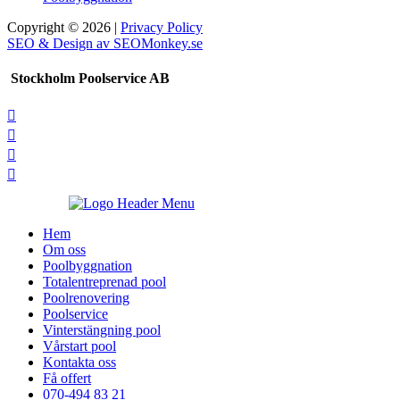
Copyright © 2026 |
Privacy Policy
SEO & Design av SEOMonkey.se
Stockholm Poolservice AB




Hem
Om oss
Poolbyggnation
Totalentreprenad pool
Poolrenovering
Poolservice
Vinterstängning pool
Vårstart pool
Kontakta oss
Få offert
070-494 83 21