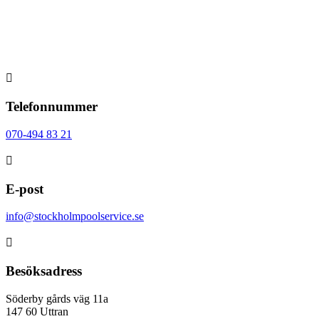

Telefonnummer
070-494 83 21

E-post
info@stockholmpoolservice.se

Besöksadress
Söderby gårds väg 11a
147 60 Uttran