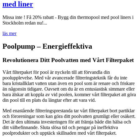
med liner
Missa inte ! Få 20% rabatt - Bygg din thermopool med pool liners i
Stockholm redan nu!...
läs mer
Poolpump –
Energieffektiva
Revolutionera Ditt Poolvatten med Vårt Filterpaket
Vårt filterpaket för pool är nyckeln till att förvandla din
poolupplevelse. Med vår avancerade filtreringsteknik får du inte
bara kristallklart vatten utan även en pool som är renare och friskare
än någonsin tidigare. Oavsett om du är en entusiastisk simmare eller
bara älskar att koppla av vid poolen, kommer vårt filterpaket att göra
din pool till en plats du längtar efter att vara vid.
Med enastående filtreringsprestanda tar vårt filterpaket bort partiklar
och föroreningar som kan göra ditt poolvatten grumligt eller osäkert.
Det är den ultimata investeringen för att främja både din hälsa och
ditt välbefinnande. Sluta slösa tid och pengar på ineffektiva
poolprodukter och upptäck skillnaden med vårt filterpaket.