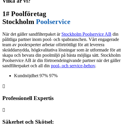
Vilka är vi?
1# Poolföretag
Stockholm
Poolservice
När det gäller sandfilterpaket är
Stockholm Poolservice AB
din
pålitliga partner inom pool- och spabranschen. Vårt engagerade
team av poolexperter arbetar oförtröttligt för att leverera
skräddarsydda, högkvalitativa lösningar som är utformade för att
skapa och bevara din poolmiljö på bästa möjliga sätt. Stockholm
Poolservice AB är din förtroendeingivande partner när det gäller
sandfilterpaket och all din
pool- och service-behov
.
Kundnöjdhet
97%
97%

Professionell Expertis

Säkerhet och Skötsel: