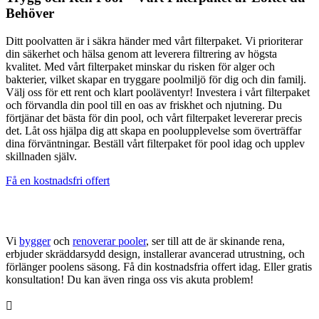
Behöver
Ditt poolvatten är i säkra händer med vårt filterpaket. Vi prioriterar
din säkerhet och hälsa genom att leverera filtrering av högsta
kvalitet. Med vårt filterpaket minskar du risken för alger och
bakterier, vilket skapar en tryggare poolmiljö för dig och din familj.
Välj oss för ett rent och klart pooläventyr! Investera i vårt filterpaket
och förvandla din pool till en oas av friskhet och njutning. Du
förtjänar det bästa för din pool, och vårt filterpaket levererar precis
det. Låt oss hjälpa dig att skapa en poolupplevelse som överträffar
dina förväntningar. Beställ vårt filterpaket för pool idag och upplev
skillnaden själv.
Få en kostnadsfri offert
Anlita poolproffs idag!
Vi
bygger
och
renoverar pooler
, ser till att de är skinande rena,
erbjuder skräddarsydd design, installerar avancerad utrustning, och
förlänger poolens säsong. Få din kostnadsfria offert idag. Eller gratis
konsultation! Du kan även ringa oss vis akuta problem!
