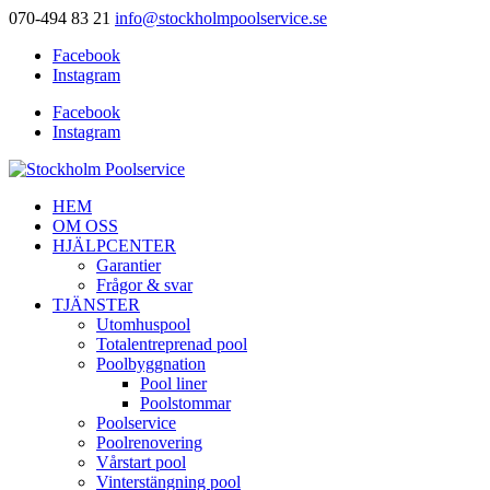
070-494 83 21
info@stockholmpoolservice.se
Facebook
Instagram
Facebook
Instagram
HEM
OM OSS
HJÄLPCENTER
Garantier
Frågor & svar
TJÄNSTER
Utomhuspool
Totalentreprenad pool
Poolbyggnation
Pool liner
Poolstommar
Poolservice
Poolrenovering
Vårstart pool
Vinterstängning pool