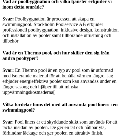
Vad är poolbyggnation och vilka tjänster erbjuder vi
inom detta område?
Svar:
Poolbyggnation är processen att skapa en
swimmingpool. Stockholm Poolservice AB erbjuder
professionell poolbyggnation, inklusive design, konstruktion
och installation av pooler samt tillhörande utrustning och
tillbehör
Vad är en Thermo pool, och hur skiljer den sig från
andra pooltyper?
Svar:
En Thermo pool är en typ av pool som är utformad
med isolerande material för att behålla värmen längre. Jag
erbjuder energieffektiva pooler som kan användas under en
längre säsong och hjälper till att minska
uppvärmningskostnaderna[
Vilka fördelar finns det med att använda pool liners i en
swimmingpool?
Svar
: Pool liners är ett skyddande skikt som används för att
täcka insidan av poolen. De ger en tät och hållbar yta,
förhindrar läckage och ger poolen en attraktiv finish.