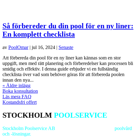
Så förbereder du din pool för en ny liner:
En komplett checklista
av
PoolOmar
|
jul 16, 2024
|
Senaste
Att förbereda din pool för en ny liner kan kännas som en stor
uppgift, men med rätt planering och förberedelser kan processen bli
smidig och effektiv. I denna guide erbjuder vi en fullständig
checklista över vad som behöver göras för att förbereda poolen
innan den nya...
« Äldre inlägg
Boka konsultation
Läs mera FAQ
Kostandsfri offert
STOCKHOLM
POOLSERVICE
Stockholm Poolservice AB
är ledande inom
professionell
poolvård
och -lösningar.
Vi strävar efter excellens för att bevara dina