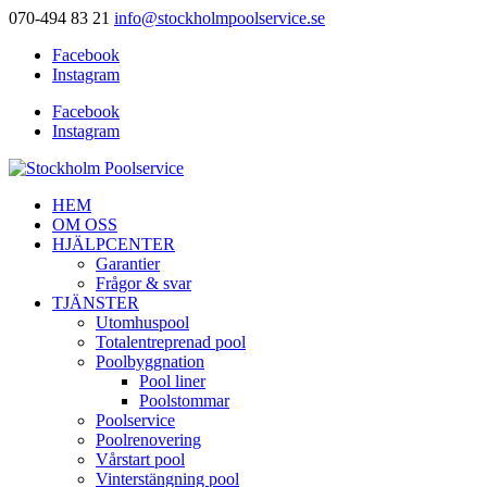
070-494 83 21
info@stockholmpoolservice.se
Facebook
Instagram
Facebook
Instagram
HEM
OM OSS
HJÄLPCENTER
Garantier
Frågor & svar
TJÄNSTER
Utomhuspool
Totalentreprenad pool
Poolbyggnation
Pool liner
Poolstommar
Poolservice
Poolrenovering
Vårstart pool
Vinterstängning pool