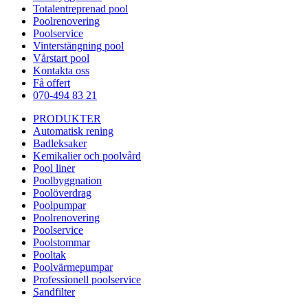
Totalentreprenad pool
Poolrenovering
Poolservice
Vinterstängning pool
Vårstart pool
Kontakta oss
Få offert
070-494 83 21
PRODUKTER
Automatisk rening
Badleksaker
Kemikalier och poolvård
Pool liner
Poolbyggnation
Poolöverdrag
Poolpumpar
Poolrenovering
Poolservice
Poolstommar
Pooltak
Poolvärmepumpar
Professionell poolservice
Sandfilter