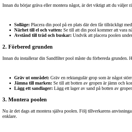
Innan du börjar gräva eller montera något, är det viktigt att du väljer r
Solläge:
Placera din pool på en plats där den får tillräckligt me
Närhet till el och vatten:
Se till att din pool kommer att vara när
Avstånd till träd och buskar:
Undvik att placera poolen under 
2. Förbered grunden
Innan du installerar din Sandfilter pool måste du förbereda grunden. H
Gräv ut området:
Gräv en rektangulär grop som är något störr
Jämna till marken:
Se till att botten av gropen är jämn och k
Lägg ett sandlager:
Lägg ett lager av sand på botten av gropen
3. Montera poolen
Nu är det dags att montera själva poolen. Följ tillverkarens anvisningar
enklare.