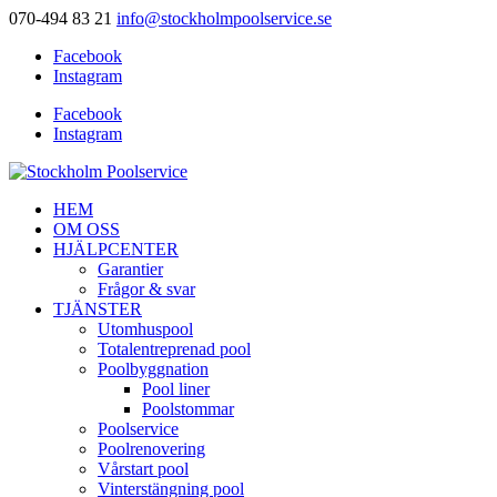
070-494 83 21
info@stockholmpoolservice.se
Facebook
Instagram
Facebook
Instagram
HEM
OM OSS
HJÄLPCENTER
Garantier
Frågor & svar
TJÄNSTER
Utomhuspool
Totalentreprenad pool
Poolbyggnation
Pool liner
Poolstommar
Poolservice
Poolrenovering
Vårstart pool
Vinterstängning pool