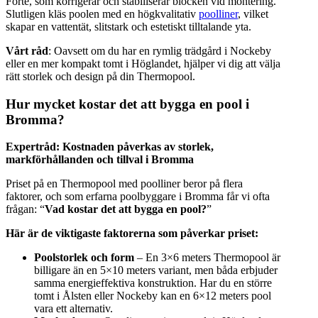
Forte, som korrigerar och stabiliserar blocken vid montering.
Slutligen kläs poolen med en högkvalitativ
poolliner
, vilket
skapar en vattentät, slitstark och estetiskt tilltalande yta.
Vårt råd
: Oavsett om du har en rymlig trädgård i Nockeby
eller en mer kompakt tomt i Höglandet, hjälper vi dig att välja
rätt storlek och design på din Thermopool.
Hur mycket kostar det att bygga en pool i
Bromma?
Expertråd: Kostnaden påverkas av storlek,
markförhållanden och tillval i Bromma
Priset på en Thermopool med poolliner beror på flera
faktorer, och som erfarna poolbyggare i Bromma får vi ofta
frågan: “
Vad kostar det att bygga en pool?
”
Här är de viktigaste faktorerna som påverkar priset:
Poolstorlek och form
– En 3×6 meters Thermopool är
billigare än en 5×10 meters variant, men båda erbjuder
samma energieffektiva konstruktion. Har du en större
tomt i Ålsten eller Nockeby kan en 6×12 meters pool
vara ett alternativ.