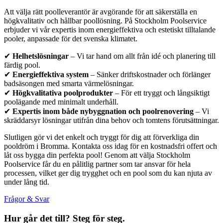
Att välja rätt poolleverantör är avgörande för att säkerställa en
högkvalitativ och hållbar poollösning. På Stockholm Poolservice
erbjuder vi vår expertis inom energieffektiva och estetiskt tilltalande
pooler, anpassade för det svenska klimatet.
✔
Helhetslösningar
– Vi tar hand om allt från idé och planering till
färdig pool.
✔
Energieffektiva system
– Sänker driftskostnader och förlänger
badsäsongen med smarta värmelösningar.
✔
Högkvalitativa poolprodukter
– För ett tryggt och långsiktigt
poolägande med minimalt underhåll.
✔
Expertis inom både nybyggnation och poolrenovering
– Vi
skräddarsyr lösningar utifrån dina behov och tomtens förutsättningar.
Slutligen gör vi det enkelt och tryggt för dig att förverkliga din
pooldröm i Bromma. Kontakta oss idag för en kostnadsfri offert och
låt oss bygga din perfekta pool! Genom att välja Stockholm
Poolservice får du en pålitlig partner som tar ansvar för hela
processen, vilket ger dig trygghet och en pool som du kan njuta av
under lång tid.
Frågor & Svar
Hur går det till? Steg för steg.