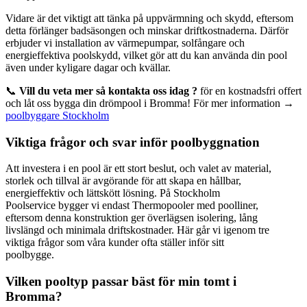
Vidare är det viktigt att tänka på uppvärmning och skydd, eftersom
detta förlänger badsäsongen och minskar driftkostnaderna. Därför
erbjuder vi installation av värmepumpar, solfångare och
energieffektiva poolskydd, vilket gör att du kan använda din pool
även under kyligare dagar och kvällar.
📞
Vill du veta mer så kontakta oss idag ?
för en kostnadsfri offert
och låt oss bygga din drömpool i Bromma! För mer information →
poolbyggare Stockholm
Viktiga frågor och svar inför poolbyggnation
Att investera i en pool är ett stort beslut, och valet av material,
storlek och tillval är avgörande för att skapa en hållbar,
energieffektiv och lättskött lösning. På Stockholm
Poolservice bygger vi endast Thermopooler med poolliner,
eftersom denna konstruktion ger överlägsen isolering, lång
livslängd och minimala driftskostnader. Här går vi igenom tre
viktiga frågor som våra kunder ofta ställer inför sitt
poolbygge.
Vilken pooltyp passar bäst för min tomt i
Bromma?