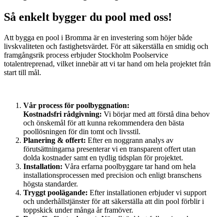
Så enkelt bygger du pool med oss!
Att bygga en pool i Bromma är en investering som höjer både
livskvaliteten och fastighetsvärdet. För att säkerställa en smidig och
framgångsrik process erbjuder Stockholm Poolservice
totalentreprenad, vilket innebär att vi tar hand om hela projektet från
start till mål.
Vår process för poolbyggnation:
Kostnadsfri rådgivning:
Vi börjar med att förstå dina behov
och önskemål för att kunna rekommendera den bästa
poollösningen för din tomt och livsstil.
Planering & offert:
Efter en noggrann analys av
förutsättningarna presenterar vi en transparent offert utan
dolda kostnader samt en tydlig tidsplan för projektet.
Installation:
Våra erfarna poolbyggare tar hand om hela
installationsprocessen med precision och enligt branschens
högsta standarder.
Tryggt poolägande:
Efter installationen erbjuder vi support
och underhållstjänster för att säkerställa att din pool förblir i
toppskick under många år framöver.