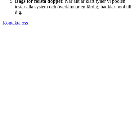
Dags för första doppet:
När allt är klart fyller vi poolen,
testar alla system och överlämnar en färdig, badklar pool till
dig.
Kontakta oss