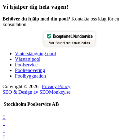
Vi hjälper dig hela vägen!
Behöver du hjälp med din pool?
Kontakta oss idag för en
konsultation.
Exceptionell Kundservice
Verifierad av:
Trustindex
Vinterstängning pool
Vårstart pool
Poolservice
Poolrenovering
Poolbyggnation
Copyright © 2026 |
Privacy Policy
SEO & Design av SEOMonkey.se
Stockholm Poolservice AB



