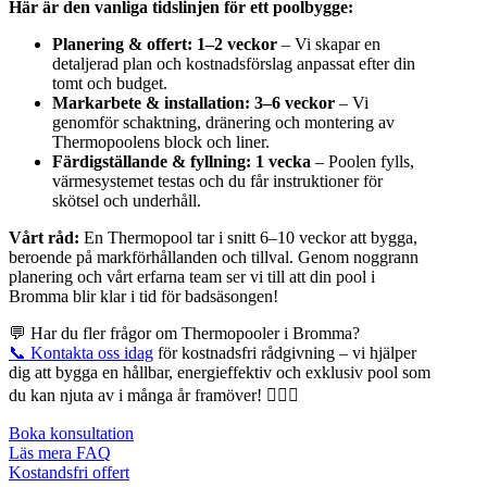
Här är den vanliga tidslinjen för ett poolbygge:
Planering & offert: 1–2 veckor
– Vi skapar en
detaljerad plan och kostnadsförslag anpassat efter din
tomt och budget.
Markarbete & installation: 3–6 veckor
– Vi
genomför schaktning, dränering och montering av
Thermopoolens block och liner.
Färdigställande & fyllning: 1 vecka
– Poolen fylls,
värmesystemet testas och du får instruktioner för
skötsel och underhåll.
Vårt råd:
En Thermopool tar i snitt 6–10 veckor att bygga,
beroende på markförhållanden och tillval. Genom noggrann
planering och vårt erfarna team ser vi till att din pool i
Bromma blir klar i tid för badsäsongen!
💬 Har du fler frågor om Thermopooler i Bromma?
📞 Kontakta oss idag
för kostnadsfri rådgivning – vi hjälper
dig att bygga en hållbar, energieffektiv och exklusiv pool som
du kan njuta av i många år framöver! 🏊‍♂️✨
Boka konsultation
Läs mera FAQ
Kostandsfri offert