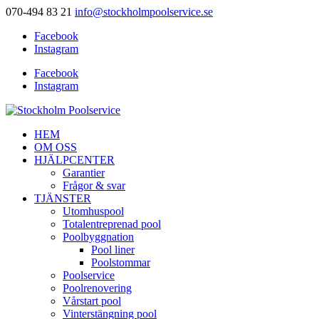
070-494 83 21
info@stockholmpoolservice.se
Facebook
Instagram
Facebook
Instagram
HEM
OM OSS
HJÄLPCENTER
Garantier
Frågor & svar
TJÄNSTER
Utomhuspool
Totalentreprenad pool
Poolbyggnation
Pool liner
Poolstommar
Poolservice
Poolrenovering
Vårstart pool
Vinterstängning pool