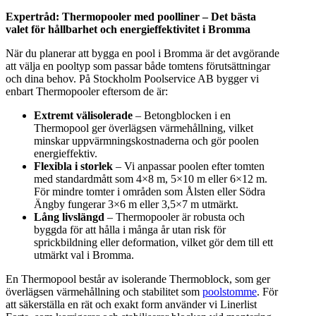
Expertråd: Thermopooler med poolliner – Det bästa
valet för hållbarhet och energieffektivitet i Bromma
När du planerar att bygga en pool i Bromma är det avgörande
att välja en pooltyp som passar både tomtens förutsättningar
och dina behov. På Stockholm Poolservice AB bygger vi
enbart Thermopooler eftersom de är:
Extremt välisolerade
– Betongblocken i en
Thermopool ger överlägsen värmehållning, vilket
minskar uppvärmningskostnaderna och gör poolen
energieffektiv.
Flexibla i storlek
– Vi anpassar poolen efter tomten
med standardmått som 4×8 m, 5×10 m eller 6×12 m.
För mindre tomter i områden som Ålsten eller Södra
Ängby fungerar 3×6 m eller 3,5×7 m utmärkt.
Lång livslängd
– Thermopooler är robusta och
byggda för att hålla i många år utan risk för
sprickbildning eller deformation, vilket gör dem till ett
utmärkt val i Bromma.
En Thermopool består av isolerande Thermoblock, som ger
överlägsen värmehållning och stabilitet som
poolstomme
. För
att säkerställa en rät och exakt form använder vi Linerlist