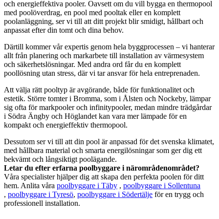
och energieffektiva pooler. Oavsett om du vill bygga en thermopool
med poolöverdrag, en pool med pooltak eller en komplett
poolanläggning, ser vi till att ditt projekt blir smidigt, hållbart och
anpassat efter din tomt och dina behov.
Därtill kommer vår expertis genom hela byggprocessen – vi hanterar
allt från planering och markarbete till installation av värmesystem
och säkerhetslösningar. Med andra ord får du en komplett
poollösning utan stress, där vi tar ansvar för hela entreprenaden.
Att välja rätt pooltyp är avgörande, både för funktionalitet och
estetik. Större tomter i Bromma, som i Ålsten och Nockeby, lämpar
sig ofta för markpooler och infinitypooler, medan mindre trädgårdar
i Södra Ängby och Höglandet kan vara mer lämpade för en
kompakt och energieffektiv thermopool.
Dessutom ser vi till att din pool är anpassad för det svenska klimatet,
med hållbara material och smarta energilösningar som ger dig ett
bekvämt och långsiktigt poolägande.
Letar du efter erfarna poolbyggare i närområdenområdet?
Våra specialister hjälper dig att skapa den perfekta poolen för ditt
hem. Anlita våra
poolbyggare i Täby
,
poolbyggare i Sollentuna
,
poolbyggare i Tyresö
,
poolbyggare i Södertälje
för en trygg och
professionell installation.