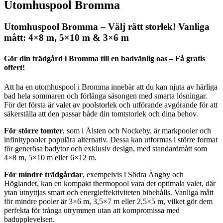
Utomhuspool Bromma
Utomhuspool Bromma – Välj rätt storlek! Vanliga
mått: 4×8 m, 5×10 m & 3×6 m
Gör din trädgård i Bromma till en badvänlig oas – Få gratis
offert!
Att ha en utomhuspool i Bromma innebär att du kan njuta av härliga
bad hela sommaren och förlänga säsongen med smarta lösningar.
För det första är valet av poolstorlek och utförande avgörande för att
säkerställa att den passar både din tomtstorlek och dina behov.
För större tomter
, som i Ålsten och Nockeby, är markpooler och
infinitypooler populära alternativ. Dessa kan utformas i större format
för generösa badytor och exklusiv design, med standardmått som
4×8 m, 5×10 m eller 6×12 m.
För mindre trädgårdar
, exempelvis i Södra Ängby och
Höglandet, kan en kompakt thermopool vara det optimala valet, där
ytan utnyttjas smart och energieffektiviteten bibehålls. Vanliga mått
för mindre pooler är 3×6 m, 3,5×7 m eller 2,5×5 m, vilket gör dem
perfekta för trånga utrymmen utan att kompromissa med
badupplevelsen.