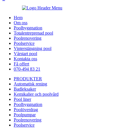
Hem
Om oss
Poolbyggnation
Totalentreprenad pool
Poolrenovering
Poolservice
Vinterstängning pool
Vårstart pool
Kontakta oss
Få offert
070-494 83 21
PRODUKTER
Automatisk rening
Badleksaker
Kemikalier och poolvård
Pool liner
Poolbyggnation
Poolöverdrag
Poolpumpar
Poolrenovering
Poolservice