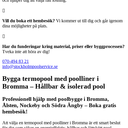
och hjälper dig att välja rätt lösning.

Vill du boka ett hembesök?
Vi kommer ut till dig och går igenom
dina möjligheter på plats.

Har du funderingar kring material, priser eller byggprocessen?
Tveka inte att höra av dig!
070-494 83 21
info@stockholmpoolservice.se
Bygga termopool med poolliner i
Bromma – Hållbar & isolerad pool
Professionell hjälp med poolbygge i Bromma,
Ålsten, Nockeby och Södra Ängby – Boka gratis
hembesök!
Att välja en termopool med poolliner i Bromma är ett smart beslut
för dig som söker en energieffektiv, hållbar och lättskött pool.