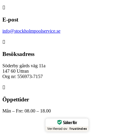

E-post
info@stockholmpoolservice.se

Besöksadress
Söderby gårds väg 11a
147 60 Uttran
Org nr: 556973-7157

Öppettider
Mån – Fre: 08.00 – 18.00
Säker för
Verifierad av:
Trustindex