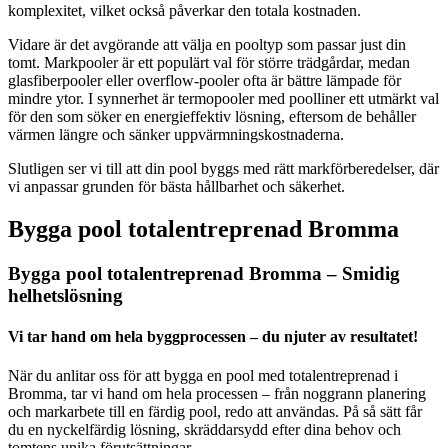
komplexitet, vilket också påverkar den totala kostnaden.
Vidare är det avgörande att välja en pooltyp som passar just din
tomt. Markpooler är ett populärt val för större trädgårdar, medan
glasfiberpooler eller overflow-pooler ofta är bättre lämpade för
mindre ytor. I synnerhet är termopooler med poolliner ett utmärkt val
för den som söker en energieffektiv lösning, eftersom de behåller
värmen längre och sänker uppvärmningskostnaderna.
Slutligen ser vi till att din pool byggs med rätt markförberedelser, där
vi anpassar grunden för bästa hållbarhet och säkerhet.
Bygga pool totalentreprenad Bromma
Bygga pool totalentreprenad Bromma – Smidig
helhetslösning
Vi tar hand om hela byggprocessen – du njuter av resultatet!
När du anlitar oss för att bygga en pool med totalentreprenad i
Bromma, tar vi hand om hela processen – från noggrann planering
och markarbete till en färdig pool, redo att användas. På så sätt får
du en nyckelfärdig lösning, skräddarsydd efter dina behov och
tomtens unika förutsättningar.