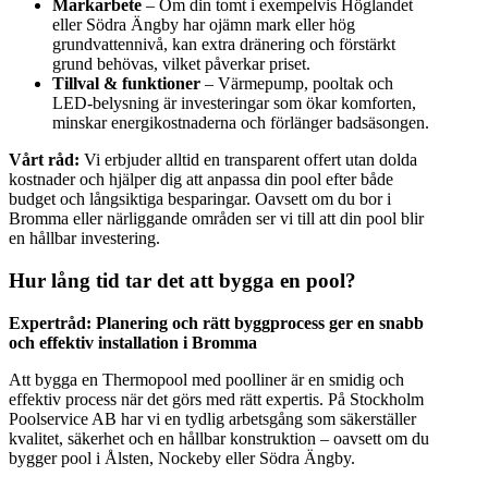
Markarbete
– Om din tomt i exempelvis Höglandet
eller Södra Ängby har ojämn mark eller hög
grundvattennivå, kan extra dränering och förstärkt
grund behövas, vilket påverkar priset.
Tillval & funktioner
– Värmepump, pooltak och
LED-belysning är investeringar som ökar komforten,
minskar energikostnaderna och förlänger badsäsongen.
Vårt råd:
Vi erbjuder alltid en transparent offert utan dolda
kostnader och hjälper dig att anpassa din pool efter både
budget och långsiktiga besparingar. Oavsett om du bor i
Bromma eller närliggande områden ser vi till att din pool blir
en hållbar investering.
Hur lång tid tar det att bygga en pool?
Expertråd: Planering och rätt byggprocess ger en snabb
och effektiv installation i Bromma
Att bygga en Thermopool med poolliner är en smidig och
effektiv process när det görs med rätt expertis. På Stockholm
Poolservice AB har vi en tydlig arbetsgång som säkerställer
kvalitet, säkerhet och en hållbar konstruktion – oavsett om du
bygger pool i Ålsten, Nockeby eller Södra Ängby.