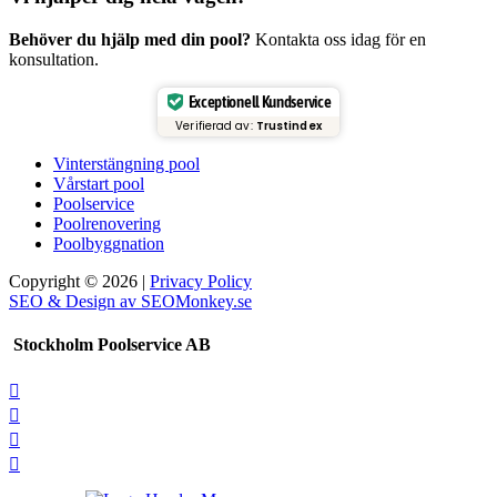
Behöver du hjälp med din pool?
Kontakta oss idag för en
konsultation.
Exceptionell Kundservice
Verifierad av:
Trustindex
Vinterstängning pool
Vårstart pool
Poolservice
Poolrenovering
Poolbyggnation
Copyright © 2026 |
Privacy Policy
SEO & Design av SEOMonkey.se
Stockholm Poolservice AB



