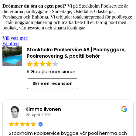
Drömmer du om en egen pool?
Vi på Stockholm Poolservice är
din erfarna poolbyggare i Södertälje, Östertälje, Glasberga,
Pershagen och Enhörna. Vi erbjuder totalentreprenad för poolbygge
– från noggrann planering och markarbete till en färdig pool med
pooltak, värmesystem och smarta lösningar.
Vill veta mer!
Få offert
Stockholm Poolservice AB | Poolbyggare,
Poolrenovering & pooltillbehör
9 Google recensioner
Skriv en recension
n
lorincan100
31 Oktober 2024
e byggde vår pool hemma och
Bästa service och komp