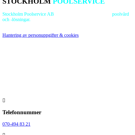
STOCKHOLM
POOLSERVICE
Stockholm Poolservice AB
är ledande inom
professionell
poolvård
och -lösningar.
Vi strävar efter excellens för att bevara dina
poolanläggningars lockelse och funktionalitet.
Hantering av personuppgifter & cookies

Telefonnummer
070-494 83 21