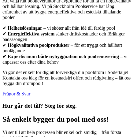
Att välja rätt poolleverantör är avgörande för att få en högkvalitativ
och hållbar lösning. Vi på Stockholm Poolservice har lång
erfarenhet av att bygga energieffektiva och estetiskt tilltalande
pooler.
✔
Helhetslösningar
– vi sköter allt från idé till färdig pool
✔
Energieffektiva system
sänker driftskostnader och förlänger
badsäsongen
✔
Högkvalitativa poolprodukter –
för ett tryggt och hållbart
poolägande
✔
Expertis inom både nybyggnation och poolrenovering –
vi
anpassar oss efter dina behov
Vi gör det enkelt för dig att förverkliga din pooldröm i Södertälje!
Kontakta oss idag för en kostnadsfri offert och rådgivning – låt oss
bygga din drömpool!
Frågor & Svar
Hur går det till? Steg för steg.
Så enkelt bygger du pool med oss!
Vi ser till att hela processen blir enkel och smidig – från första