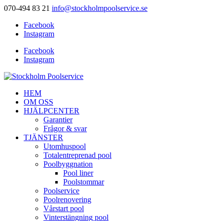
070-494 83 21
info@stockholmpoolservice.se
Facebook
Instagram
Facebook
Instagram
HEM
OM OSS
HJÄLPCENTER
Garantier
Frågor & svar
TJÄNSTER
Utomhuspool
Totalentreprenad pool
Poolbyggnation
Pool liner
Poolstommar
Poolservice
Poolrenovering
Vårstart pool
Vinterstängning pool