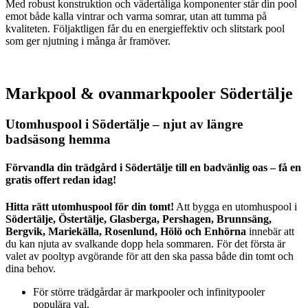
Med robust konstruktion och vädertåliga komponenter står din pool
emot både kalla vintrar och varma somrar, utan att tumma på
kvaliteten. Följaktligen får du en energieffektiv och slitstark pool
som ger njutning i många år framöver.
Markpool & ovanmarkpooler Södertälje
Utomhuspool i Södertälje – njut av längre
badsäsong hemma
Förvandla din trädgård i Södertälje till en badvänlig oas – få en
gratis offert redan idag!
Hitta rätt utomhuspool för din tomt!
Att bygga en utomhuspool i
Södertälje, Östertälje, Glasberga, Pershagen, Brunnsäng,
Bergvik, Mariekälla, Rosenlund, Hölö och Enhörna
innebär att
du kan njuta av svalkande dopp hela sommaren. För det första är
valet av pooltyp avgörande för att den ska passa både din tomt och
dina behov.
För större trädgårdar är markpooler och infinitypooler
populära val.