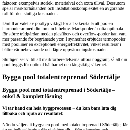
faktorer, exempelvis storlek, materialval och extra tillval. Dessutom
spelar markförhållanden och installationskomplexitet en avgörande
roll för den slutliga kostnaden.
Därtill är valet av pooltyp viktigt för att säkerställa att poolen
harmonierar med din tomt och behov. Markpooler är ofta optimala
för större trädgårdar, medan glasfiber- och overflow-pooler kan vara
mer passande för begränsade ytor. I synnerhet erbjuder termopooler
med poolliner en exceptionell energieffektivitet, vilket resulterar i
bättre värmebevarande och lägre uppvärmningskostnader.
Slutligen ser vi till att markförberedelserna utförs noggrant, så att din
pool byggs för optimal hållbarhet och långsiktig säkerhet.
Bygga pool totalentreprenad Södertälje
Bygga pool med totalentreprenad i Södertälje –
enkel & komplett lösning
Vi tar hand om hela byggprocessen – du kan bara luta dig
tillbaka och njuta av resultatet!
När du väljer att bygga en pool med totalentreprenad i Södertälje, får
du en helhetslösning där vi sköter allt – från planering och