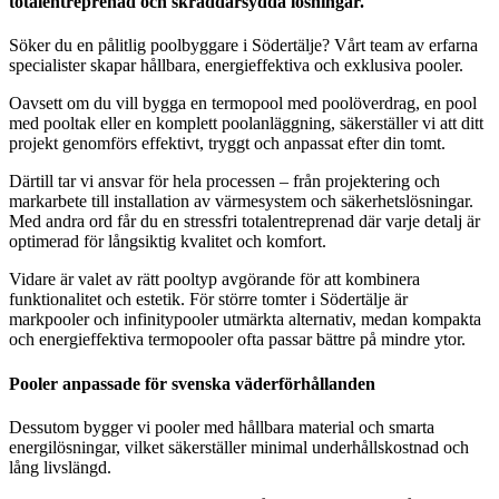
totalentreprenad och skräddarsydda lösningar.
Söker du en pålitlig poolbyggare i Södertälje? Vårt team av erfarna
specialister skapar hållbara, energieffektiva och exklusiva pooler.
Oavsett om du vill bygga en termopool med poolöverdrag, en pool
med pooltak eller en komplett poolanläggning, säkerställer vi att ditt
projekt genomförs effektivt, tryggt och anpassat efter din tomt.
Därtill tar vi ansvar för hela processen – från projektering och
markarbete till installation av värmesystem och säkerhetslösningar.
Med andra ord får du en stressfri totalentreprenad där varje detalj är
optimerad för långsiktig kvalitet och komfort.
Vidare är valet av rätt pooltyp avgörande för att kombinera
funktionalitet och estetik. För större tomter i Södertälje är
markpooler och infinitypooler utmärkta alternativ, medan kompakta
och energieffektiva termopooler ofta passar bättre på mindre ytor.
Pooler anpassade för svenska väderförhållanden
Dessutom bygger vi pooler med hållbara material och smarta
energilösningar, vilket säkerställer minimal underhållskostnad och
lång livslängd.