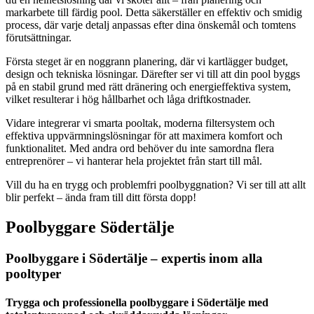
markarbete till färdig pool. Detta säkerställer en effektiv och smidig
process, där varje detalj anpassas efter dina önskemål och tomtens
förutsättningar.
Första steget är en noggrann planering, där vi kartlägger budget,
design och tekniska lösningar. Därefter ser vi till att din pool byggs
på en stabil grund med rätt dränering och energieffektiva system,
vilket resulterar i hög hållbarhet och låga driftkostnader.
Vidare integrerar vi smarta pooltak, moderna filtersystem och
effektiva uppvärmningslösningar för att maximera komfort och
funktionalitet. Med andra ord behöver du inte samordna flera
entreprenörer – vi hanterar hela projektet från start till mål.
Vill du ha en trygg och problemfri poolbyggnation? Vi ser till att allt
blir perfekt – ända fram till ditt första dopp!
Poolbyggare Södertälje
Poolbyggare i Södertälje – expertis inom alla
pooltyper
Trygga och professionella poolbyggare i Södertälje med