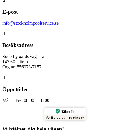

E-post
info@stockholmpoolservice.se

Besöksadress
Söderby gårds väg 11a
147 60 Uttran
Org nr: 556973-7157

Öppettider
Mån – Fre: 08.00 – 18.00
Säker för
Verifierad av:
Trustindex
Vi hjälper dig hela vägen!