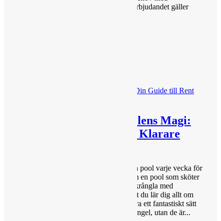
Stockholm Poolservice redan idag. (Erbjudandet gäller
fram till 1/6 2024) Ring...
Läs Mer
Upptäck Sandfilter Poolens Magi:
Din Guide till Rent och Klarare
Vatten!
Är du trött på att kasta kemikalier i din pool varje vecka för
att hålla vattnet klart? Drömmer du om en pool som sköter
sig själv, och du kan glömma bort att krångla med
skummande ämnen? Då är det dags att du lär dig allt om
Sandfilter pooler! Sandfilter är inte bara ett fantastiskt sätt
att njuta av kristallklart vatten utan krångel, utan de är...