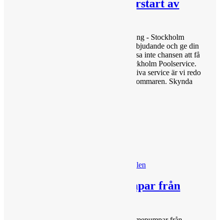
10% Erbjudande på vårstart av
poolen
Missa inte! Få 10% rabatt på våröppning - Stockholm
Poolservice Ta del av vår exklusiva erbjudande och ge din
pool en perfekt start på säsongen! Missa inte chansen att få
10% rabatt på våröppningen med Stockholm Poolservice.
Med vårt erfarna team och högkvalitativa service är vi redo
att säkerställa att din pool är redo för sommaren. Skynda
dig...
Läs Mer
30% på Poolvärmepumpar från
pahlen
Missa inte ! Få 30% rabatt på Poolvärmepumpar från