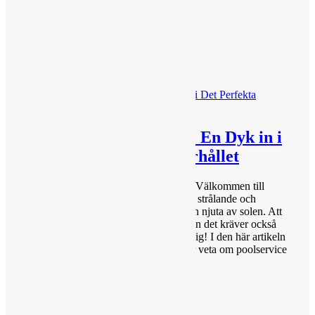
Läs Mer
Poolservice Stockholm: En Dyk in i
Det Perfekta Poolunderhållet
Svalka och Njutning i Din Egen Pool Välkommen till
Poolservice Stockholm, din väg till en strålande och
välskött pool där du kan koppla av och njuta av solen. Att
äga en pool är en dröm för många, men det kräver också
sitt underhåll. Här är vi för att hjälpa dig! I den här artikeln
kommer vi att utforska allt du behöver veta om poolservice
i...
Läs Mer