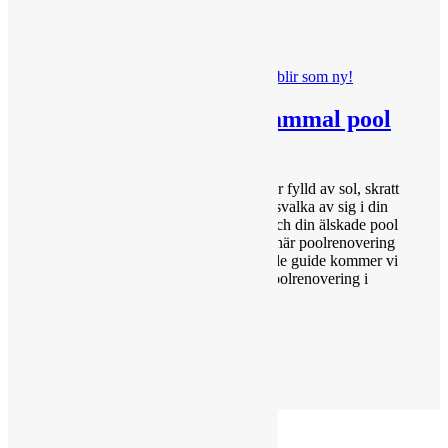
Renovering av pool: Gammal pool
blir som ny!
Introduction Sommaren i Stockholm är fylld av sol, skratt
och glädje. Vad kan vara bättre än att svalka av sig i din
egen pool? Men ibland kan åren gå, och din älskade pool
kan behöva en uppfräschning. Det är här poolrenovering
kommer in i bilden! I denna omfattande guide kommer vi
att utforska allt du behöver veta om poolrenovering i
Stockholm....
Läs Mer