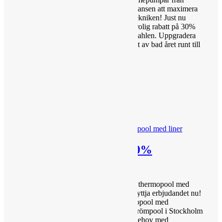
Pahlen - Stockholm Poolservice Ta chansen att maximera
din poolupplevelse med den senaste tekniken! Just nu
erbjuder Stockholm Poolservice en otrolig rabatt på 30%
på 3 stycken poolvärmepumpar från Pahlen. Uppgradera
din pool till en oas av komfort och njut av bad året runt till
ett oslagbart...
Läs Mer
Bygg din drömpool – 20%
Thermopool med liner
Missa inte ! Få 20% rabatt - Bygg din thermopool med
pool liners i Stockholm redan nu! Utnyttja erbjudandet nu!
Få 20% rabatt på vår exklusiva thermopool med
högkvalitativa pool liners. Bygg din drömpool i Stockholm
till billigt pris! Tillfredsställ dina poolbehov med