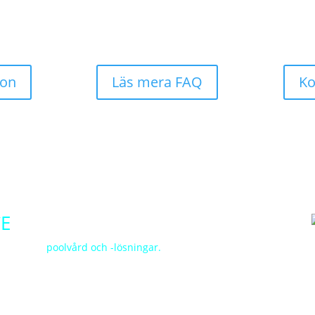
ion
Läs mera FAQ
Ko
CE
fessionell
poolvård och -lösningar.
Vi strävar efter
 lockelse och funktionalitet.