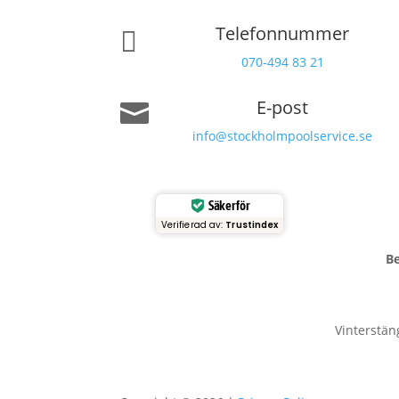
Telefonnummer

070-494 83 21
E-post

info@stockholmpoolservice.se
Säker för
Verifierad av:
Trustindex
B
Vinterstän