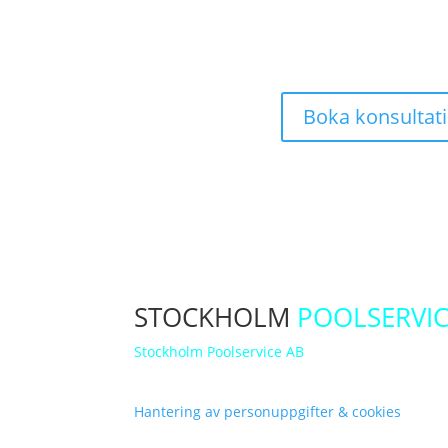
Boka konsultat
STOCKHOLM
POOLSERVI
Stockholm Poolservice AB
är ledande inom
pro
excellens för att bevara dina poolanläggningars
Hantering av personuppgifter & cookies